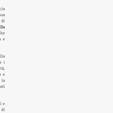
cia
sua
 di
lla
che
a e
lla
e i
tà,
e e
 la
ati
i e
 di