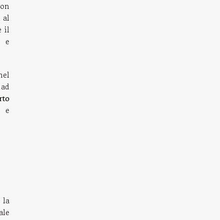
con
 al
 il
e e
nel
 ad
rto
o e
 la
ale