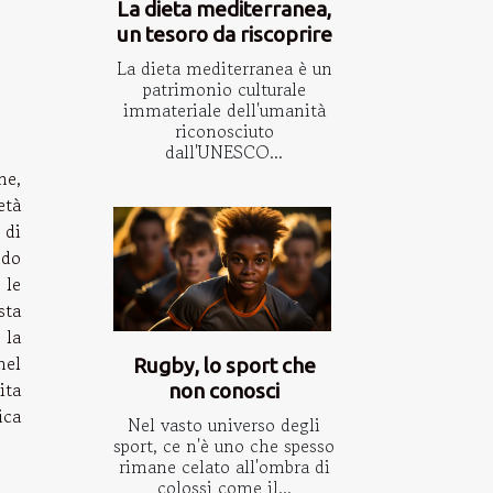
La dieta mediterranea,
un tesoro da riscoprire
La dieta mediterranea è un
patrimonio culturale
immateriale dell'umanità
riconosciuto
dall'UNESCO...
ne,
età
 di
ndo
 le
sta
 la
nel
Rugby, lo sport che
ita
non conosci
ica
Nel vasto universo degli
sport, ce n'è uno che spesso
rimane celato all'ombra di
colossi come il...