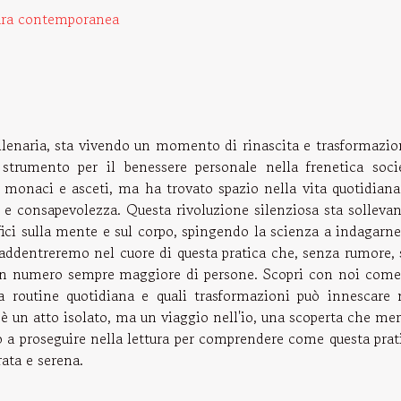
tura contemporanea
llenaria, sta vivendo un momento di rinascita e trasformazio
trumento per il benessere personale nella frenetica soci
monaci e asceti, ma ha trovato spazio nella vita quotidiana
e e consapevolezza. Questa rivoluzione silenziosa sta solleva
efici sulla mente e sul corpo, spingendo la scienza a indagarne
 addentreremo nel cuore di questa pratica che, senza rumore, 
i un numero sempre maggiore di persone. Scopri con noi come
a routine quotidiana e quali trasformazioni può innescare 
è un atto isolato, ma un viaggio nell'io, una scoperta che mer
ato a proseguire nella lettura per comprendere come questa prat
rata e serena.