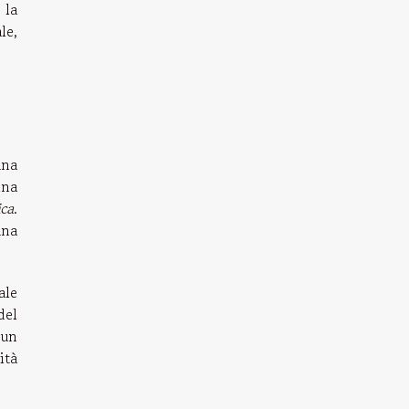
 la
le,
una
ina
ica
.
una
ale
del
 un
ità