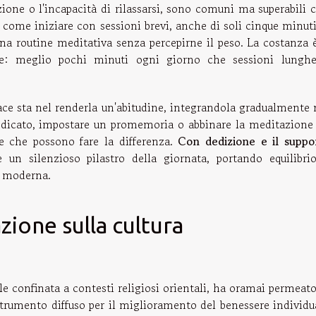
zione o l'incapacità di rilassarsi, sono comuni ma superabili 
come iniziare con sessioni brevi, anche di soli cinque minuti
una routine meditativa senza percepirne il peso. La costanza è
cace: meglio pochi minuti ogni giorno che sessioni lungh
cace sta nel renderla un'abitudine, integrandola gradualmente 
 dedicato, impostare un promemoria o abbinare la meditazione
ie che possono fare la differenza.
Con dedizione e il suppo
 un silenzioso pilastro della giornata, portando equilibri
ta moderna.
ione sulla cultura
e confinata a contesti religiosi orientali, ha oramai permeato
rumento diffuso per il miglioramento del benessere individu