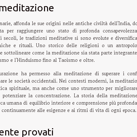
a meditazione
arie, affonda le sue origini nelle antiche civiltà dell'India, d
ata per raggiungere uno stato di profonda consapevolezz
 secoli, le tradizioni meditative si sono evolute e diversifica
che e rituali. Uno storico delle religioni o un antropol
bbe sottolineare come la meditazione sia stata parte integrante
hismo e l'Hinduismo fino al Taoismo e oltre.
turazione ha permesso alla meditazione di superare i conf
nare le società occidentali. Nei contesti moderni, la meditazi
ica spirituale, ma anche come uno strumento per migliorare
 e potenziare la concentrazione. La storia della meditazion
erca umana di equilibrio interiore e comprensione più profonda
i continuamente alle esigenze e ai ritmi di vita di ogni epoca.
mente provati