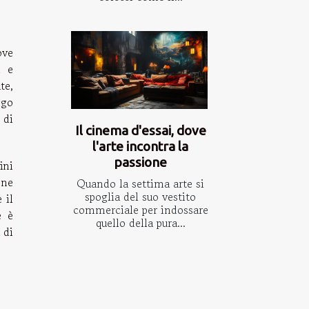
ove
a e
te,
ogo
 di
Il cinema d'essai, dove
l'arte incontra la
passione
ini
one
Quando la settima arte si
spoglia del suo vestito
 il
commerciale per indossare
e è
quello della pura...
 di