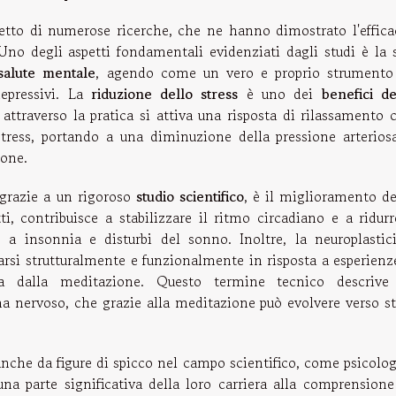
etto di numerose ricerche, che ne hanno dimostrato l'effica
Uno degli aspetti fondamentali evidenziati dagli studi è la 
salute mentale
, agendo come un vero e proprio strumento
depressivi. La
riduzione dello stress
è uno dei
benefici de
ttraverso la pratica si attiva una risposta di rilassamento 
 stress, portando a una diminuzione della pressione arterios
ione.
 grazie a un rigoroso
studio scientifico
, è il miglioramento de
ti, contribuisce a stabilizzare il ritmo circadiano e a ridurr
 insonnia e disturbi del sonno. Inoltre, la neuroplastici
carsi strutturalmente e funzionalmente in risposta a esperienz
ata dalla meditazione. Questo termine tecnico descrive
ema nervoso, che grazie alla meditazione può evolvere verso st
che da figure di spicco nel campo scientifico, come psicolog
na parte significativa della loro carriera alla comprensione